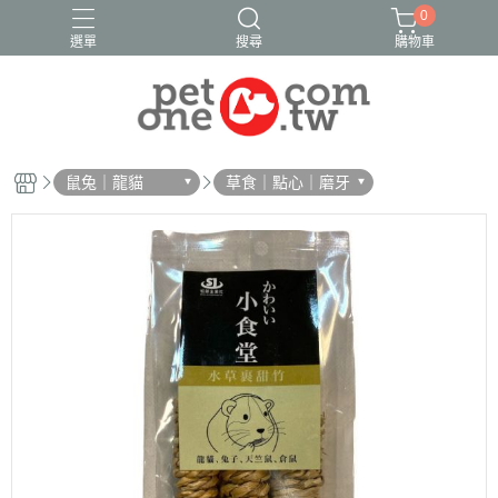
0
選單
搜尋
購物車
鼠兔｜龍貓
草食｜點心｜磨牙