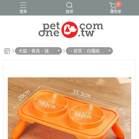
0
選單
搜尋
購物車
犬貓｜餐具・儲
・膠質｜白鐵碗｜
糧・濾芯
碗架