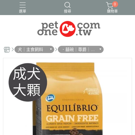
0
選單
搜尋
購物車
犬｜主食飼料
．囍碗｜尊爵｜SE
LECT BALANCE