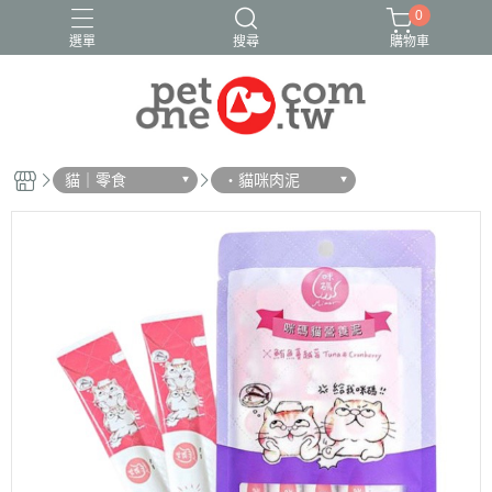
0
選單
搜尋
購物車
貓｜零食
・貓咪肉泥