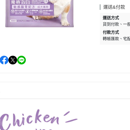
墊材｜睡窩
格瑞醫生
運送&付款
保溫燈｜配件
ay Pets星期
運送方式
便盆｜涼墊｜跳
貨到付款
一
仕｜三兄弟
付款方式
玩具｜啃木｜礦
轉帳匯款
宅
｜日本犬
頭套｜沐浴｜梳
OMO
SELECT
特
健時刻
情
奶｜自然本色
巧思｜梅比斯
｜WASATCH