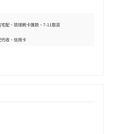
吊床｜睡窩
・原野｜速利高｜瑞威
保溫燈｜配件
・NB ｜巔峰｜超躍｜索美達
板
便盆｜踏墊｜跳板
般宅配
琉球刷卡匯款
・超越顛峰｜梅亞奶奶
7-11取貨
物鈣
沐浴｜梳子｜指甲剪
・囍碗｜尊爵｜黑酵母
配代收
信用卡
子｜指甲剪
・貓侍｜艾思柏｜博士巧思｜梅
比斯
・貓倍麗｜歐娜特｜WASATCH
瓦莎奇
・Catit嘿卡堤｜海陸饗宴｜阿拉
卡特
・荒野藍山｜荒野饗宴｜nulo諾
樂
・莫比｜DN天然饌｜Schesir 鮮
時
・晶燉｜慧心｜SELECT