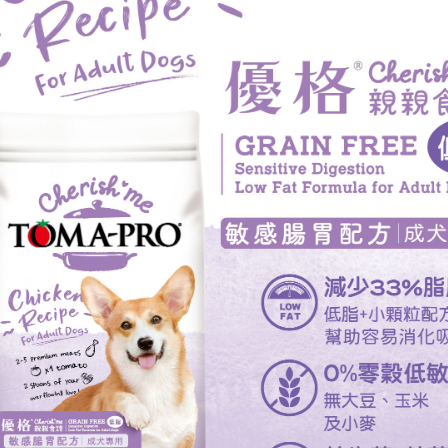
班尼菲
德國樂寵
量販包