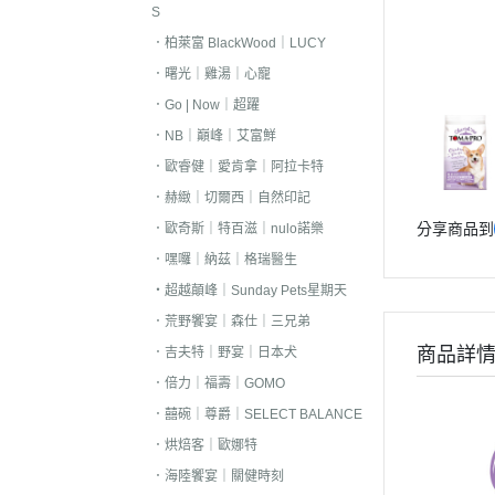
S
．嘿囉｜納茲｜
．柏萊富 BlackWood｜LUCY
・超越顛峰｜Sund
．曙光｜雞湯｜心寵
天
．Go | Now｜超躍
．荒野饗宴｜森
．NB｜巔峰｜艾富鮮
．吉夫特｜野宴
．歐睿健｜愛肯拿｜阿拉卡特
．倍力｜福壽｜G
．赫緻｜切爾西｜自然印記
分享商品到
．歐奇斯｜特百滋｜nulo諾樂
．囍碗｜尊爵｜
BALANCE
．嘿囉｜納茲｜格瑞醫生
・超越顛峰｜Sunday Pets星期天
．烘焙客｜歐娜
．荒野饗宴｜森仕｜三兄弟
．海陸饗宴｜關
商品詳
．吉夫特｜野宴｜日本犬
．瑪丁｜梅亞奶
．倍力｜福壽｜GOMO
．沛克樂｜博士
．囍碗｜尊爵｜SELECT BALANCE
・黑酵母｜艾思柏
．烘焙客｜歐娜特
瓦莎奇
．海陸饗宴｜關健時刻