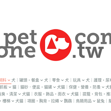
飼料
犬｜罐頭・餐盒
犬｜零食
犬｜玩具
犬｜護理・尿
抓板
貓｜貓砂．便盆・貓鏟
犬貓｜保健・營養・防蚤
犬
｜OKi
．流質灌食．健康水
．冷凍乾燥
益智｜漏食｜不倒翁
・老犬輔助介護
消臭・清潔
犬貓｜衣服・飾品・雨衣
犬貓｜提籠・背包・推
・礦物砂｜木薯砂
・蚤蝨｜蚊蟲
・奶
・獸醫罐頭
・隨手包
飛盤｜互動玩具
・狗便盆
・樓梯
犬貓｜項圈・胸背・拉繩
鸚鵡｜鳥類用品
鼠兔｜
練笛｜腰包
鈴鐺｜圍兜領巾｜造型項圈
WILL
・松木砂｜木屑砂
・牛奶｜奶粉
・量
獸部落
・泥狀罐頭
・肉泥
棉繩｜牛津布｜磨牙
・尿布墊