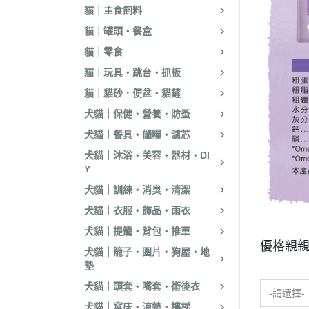
貓｜主食飼料
貓｜罐頭・餐盒
貓｜零食
貓｜玩具・跳台・抓板
貓｜貓砂．便盆・貓鏟
犬貓｜保健・營養・防蚤
犬貓｜餐具・儲糧・濾芯
犬貓｜沐浴・美容・器材・DI
Y
犬貓｜訓練・消臭・清潔
犬貓｜衣服・飾品・雨衣
犬貓｜提籠・背包・推車
優格親
犬貓｜籠子・圍片・狗屋・地
墊
犬貓｜頭套・嘴套・術後衣
-請選擇-
犬貓｜窩床・涼墊・樓梯