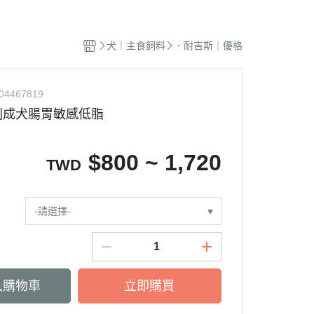
蜜袋鼯｜飼料
貓籠｜吊床
式｜陶瓷｜木質
．獸醫｜希爾思
．杜莎｜歐力｜森仕
品
蜜袋鼯｜零食
白鐵籠
質｜白鐵碗｜碗架
．獸醫｜法米納
・法米納｜貓侍｜法麗
犬｜主食飼料
．耐吉斯｜優格
蜜袋鼯｜外出
烤漆籠
食碗｜餐桌｜餐墊
．獸醫｜瑪恩吉
・曙光｜雞湯｜真原力
牙
蜜袋鼯｜籠子｜配件
圍片｜門欄｜活動門
式餐具
劑
・野性魅力｜歐娜特｜Auroria極
砂
04467819
松鼠｜飼料
摺疊帳篷｜造型狗屋
光
動食器｜濾芯｜馬達
列成犬腸胃敏感低脂
松鼠｜外出
防風套｜蚊帳｜站板｜地墊
・三兄弟｜嘿囉｜納茲
用餵食｜清潔刷
雪貂｜飼料
・Go! | Now｜切爾西｜自然印記
出水壺｜摺疊碗｜防蟻碗
$
800 ~ 1,720
TWD
刺蝟｜飼料
・柏萊富｜紐頓nutram｜藍摯
牙
刺蝟｜零食
・比利夫｜啟蒙｜維爾茲
刺蝟｜外出
-請選擇-
・渴望｜歐睿健｜愛肯拿
保健｜營養品
・特百滋｜自然小貓｜超級丹
滾輪｜籠子
・倍力｜心寵｜PURELUXE 美
餵食餐具
國純華
入購物車
立即購買
墊
衣服｜牽繩
・野宴｜奧蘭多｜英格迪