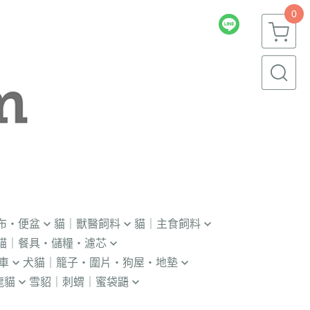
0
布・便盆
貓｜獸醫飼料
貓｜主食飼料
貓｜餐具・儲糧・濾芯
｜輔助輪
．獸醫｜V.O.M
．冷凍｜汪喵星球｜OKi
車
犬貓｜籠子・圍片・狗屋・地墊
瓶｜餵藥器｜罐頭蓋
．獸醫｜首護
・冷凍乾燥主食凍乾
龍貓
雪貂｜刺蝟｜蜜袋鼯
貓門
杯｜儲糧桶｜除濕劑
．獸醫｜皇家
．本牧｜無敵｜瑪恩吉