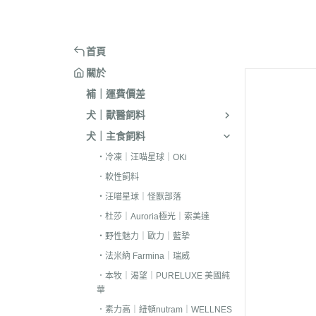
嘴套
樓梯｜防滑地墊
・洗淨｜護毛
・環境消臭｜忌
・汪喵星球
・手作零食
蹭毛器
．獸醫｜希爾思
．杜莎｜Aurori
魚｜雞｜鴨｜飼料
頭套
窗台｜吊床｜架高床
・低敏｜驅蟲
・防舔咬｜不食
・主食罐
・起司乳酪
球型玩具
．獸醫｜法米納 VetLife
・野性魅力｜歐
烏龜｜飼料
術後防舔衣
床窩｜帳篷｜電熱毯
・乾洗｜香氛｜DIY小物
首頁
・副食罐
・化毛點心
貓草玩具
．獸醫｜瑪恩吉
・法米納 Farmi
外出用品
防咬籠
草蓆｜涼墊｜鋁鍋
關於
・排梳｜針梳｜工具梳
・泥狀罐
・貓草｜木天寥
魚造型玩具
．本牧｜渴望｜PU
補｜運費價差
・蚤梳｜脫毛梳｜按摩梳
國純華
・湯罐
・薄片｜海鮮魚乾
解憂小玩意
犬｜獸醫飼料
・澡刷｜洗腳杯｜黏毛器
．素力高｜紐頓
・餐包｜餐盒
・肉條｜肉片｜香絲
麻繩製玩具
犬｜主食飼料
WELLNESS
・濕紙巾｜吸水巾｜澡盆｜棉棒
・經濟罐｜素食罐
・餡餅｜錠狀｜潔牙片
逗貓棒｜補充頭
・冷凍｜汪喵星球｜OKi
．柏萊富 BlackW
・指甲剪｜耳鉗｜剪刀｜電剪
抓板｜抓墊
．軟性飼料
．曙光｜雞湯｜
・防咬手套｜美容桌｜吹風機
小跳台｜貓抓柱
・汪喵星球｜怪獸部落
．Go | Now｜超
．杜莎｜Auroria極光｜索美達
大跳台
．NB｜巔峰｜艾
・野性魅力｜歐力｜藍摯
・法米納 Farmina｜瑞威
．歐睿健｜愛肯
．本牧｜渴望｜PURELUXE 美國純
．赫緻｜切爾西
華
．歐奇斯｜特百滋｜
．素力高｜紐頓nutram｜WELLNES