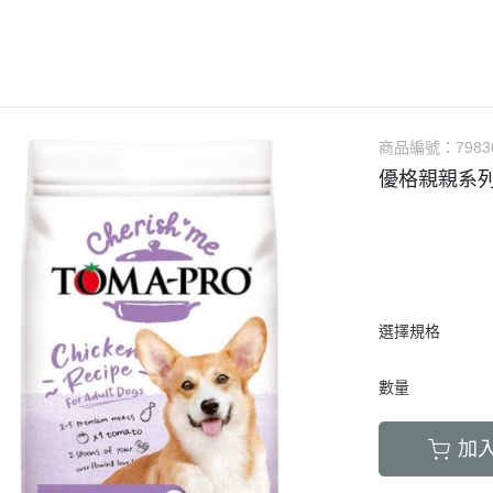
LED項圈｜吊飾｜名牌｜雨傘
飼料
天竺鼠｜飼料
避劑
鞋襪｜帽｜眼鏡｜自背包
IBIYAYA 翼比呀呀
・紙貓砂｜沸石砂
・口腔｜護牙齒
・日
a極光｜索美達
・主食罐
・肉乾肉條
膠質
・紙尿褲
貓項圈｜胸背｜拉繩
零食
龍貓｜飼料｜用
糞
雨衣｜救生衣｜雨傘
PETSTRO沛德奧
・豆腐砂｜玉米砂｜稻殼砂
・耳道｜止血粉
・膠
力｜藍摯
・副食罐
・海鮮魚乾
布偶
・生理褲
伸縮拉繩｜雙頭牽繩｜延長繩
餵食餐具
倉鼠｜飼料
派對節慶裝
PUBT移動城堡
・水晶砂｜尿意檢驗砂
・骨骼｜護關節
・慢
na｜瑞威
・餐盒｜餐包
・肉鬆佐料
食物造型
・公狗禮貌帶
SPUTNIK｜ELITE PET
玩具｜訓練笛
倉鼠｜點心｜磨
小型秋冬裝
推車｜配件
・時尚貓砂屋
・化毛｜泌尿道
・掛
RELUXE 美
・經濟犬罐
・起司乳酪
球型玩具
・撿便器｜引便
EZDOG｜PREMIER防暴衝
營養品｜沐浴｜防蟲
倉鼠｜浴廁｜鼠
商品編號：
7983
中大型犬裝
推車｜中小型
・單層 貓便盆
・眼睛｜淚腺痕
・電
・素食犬罐
・餅乾饅頭
有聲玩具
優格親親系
D.A.B
腳鍊｜外出繩｜衣服
倉鼠｜籠｜配件
春夏涼爽衣
推車｜中型
nutram｜
・雙層 貓便盆
・護掌｜毛髮皮膚
・兩
・保健機能
萬啾乳膠
沛貝兒
鳥窩｜吊床｜保溫燈
兔子｜飼料
情緒安撫衣
推車｜大型
・貓砂鏟｜落砂墊｜除臭粉
・肝腎｜心臟血管
・外
・耐咬皮骨
KONG
白鐵鍊
站棍｜站架｜籠子配件
牧草｜草磚
ood｜LUCY
主人衣服｜圍裙
提袋｜斜背包｜袋鼠包
・暈車｜情緒安撫
．牛筋｜雞筋｜鴕鳥筋
TUFFY｜MIGHTY
項圈
鳥籠｜外出籠
草食｜點心｜磨
心寵
背包｜拉桿包｜配件
・呼吸道｜免疫力
・耳｜蹄｜肺｜骨頭
GIGwi
胸背
營養品
躍
選擇規格
車內用品｜腳踏車配件
・益生菌｜腸胃消化
・潔牙骨｜袋
拉繩
草架｜草球
富鮮
小型運輸籠
・維他命｜綜合營養
・潔牙骨｜桶
數量
安全帶
餵食餐具
拿｜阿拉卡特
中小型運輸籠
牽繩｜外出籠
｜自然印記
中大型運輸籠
加
兔籠｜圍欄｜踏
nulo諾樂