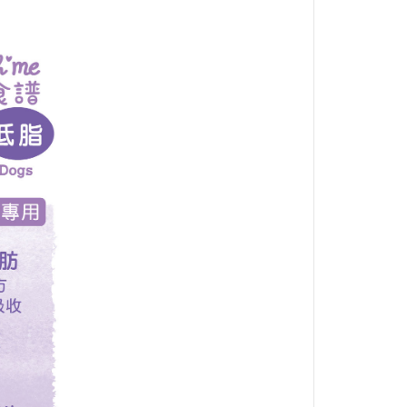
BALANCE
・日清｜万彩膳食｜銀湯匙
・猋｜美士｜烘焙客
・LV藍帶｜班尼菲｜德國樂寵
・格瑞醫生｜優格｜耐吉斯
・希爾思
・皇家
・素食｜平價飼料