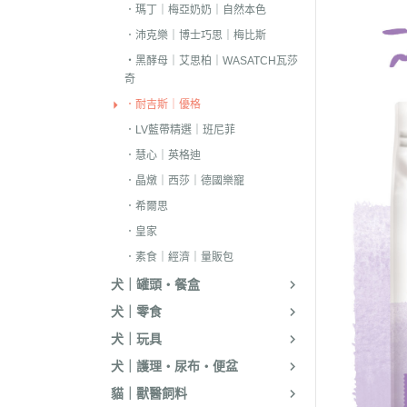
．耐吉斯｜優格
．瑪丁｜梅亞奶奶｜自然本色
．沛克樂｜博士巧思｜梅比斯
．LV藍帶精選｜
・黑酵母｜艾思柏｜WASATCH瓦莎
．慧心｜英格迪
奇
．晶燉｜西莎｜
．耐吉斯｜優格
．希爾思
．LV藍帶精選｜班尼菲
．慧心｜英格迪
．皇家
．晶燉｜西莎｜德國樂寵
．素食｜經濟｜
．希爾思
．皇家
．素食｜經濟｜量販包
犬｜罐頭・餐盒
犬｜零食
犬｜玩具
犬｜護理・尿布・便盆
貓｜獸醫飼料