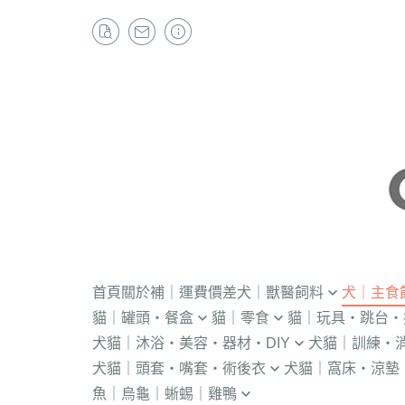
首頁
關於
補｜運費價差
犬｜獸醫飼料
犬｜主食
貓｜罐頭・餐盒
貓｜零食
貓｜玩具・跳台・
．獸醫｜V.O.M
・冷凍｜汪喵星球
犬貓｜沐浴・美容・器材・DIY
犬貓｜訓練・
．流質灌食．健康水
・冷凍乾燥
KONG
．獸醫｜首護
．軟性飼料
犬貓｜頭套・嘴套・術後衣
犬貓｜窩床・涼墊
・貓洗毛精
・訓練響板｜訓
・獸醫罐頭
・貓咪肉泥
隧道
．獸醫｜皇家
・汪喵星球｜怪
魚｜烏龜｜蜥蜴｜雞鴨