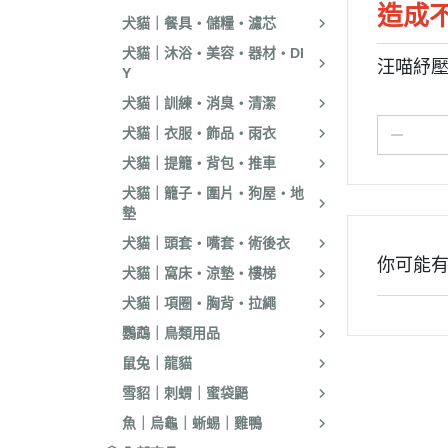
．耐吉斯｜優格
造成
犬貓｜餐具・儲糧・濾芯
．LV藍帶精選｜
犬貓｜沐浴・美容・器材・DI
汪喵紓
Y
．慧心｜英格迪
犬貓｜訓練・消臭・清潔
．晶燉｜西莎｜
犬貓｜衣服・飾品・雨衣
．希爾思
犬貓｜提籠・背包・推車
．皇家
犬貓｜籠子・圍片・狗屋・地
．素食｜經濟｜
墊
犬貓｜頭套・嘴套・術後衣
你可能
犬貓｜窩床・涼墊・樓梯
犬貓｜項圈・胸背・拉繩
鸚鵡｜鳥類用品
鼠兔｜龍貓
雪貂｜刺蝟｜蜜袋鼯
魚｜烏龜｜蜥蜴｜雞鴨