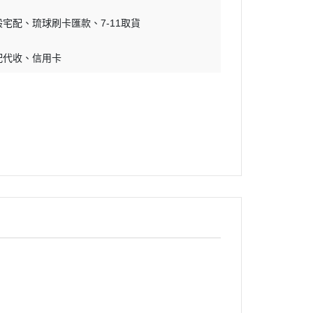
吊床｜睡窩
・原野｜速利高｜瑞威
般宅配
琉球刷卡匯款
7-11取貨
保溫燈｜配件
・NB ｜巔峰｜超躍｜索美達
板
便盆｜踏墊｜跳板
配代收
信用卡
・超越顛峰｜梅亞奶奶
物鈣
沐浴｜梳子｜指甲剪
・囍碗｜尊爵｜黑酵母
子｜指甲剪
・貓侍｜艾思柏｜博士巧思｜梅
比斯
・貓倍麗｜歐娜特｜WASATCH
瓦莎奇
・Catit嘿卡堤｜海陸饗宴｜阿拉
卡特
・荒野藍山｜荒野饗宴｜nulo諾
樂
・莫比｜DN天然饌｜Schesir 鮮
時
・晶燉｜慧心｜SELECT