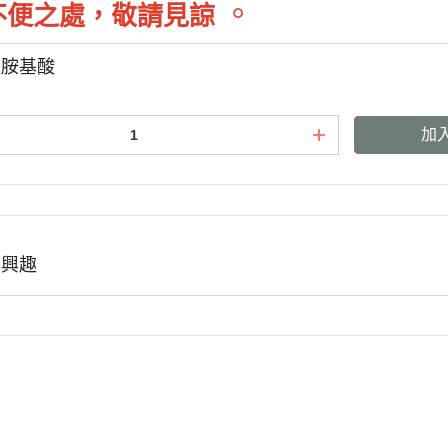
。
不便之處，敬請見諒
班尼菲
壓胺基酸
德國樂寵
加
量販包
有興趣