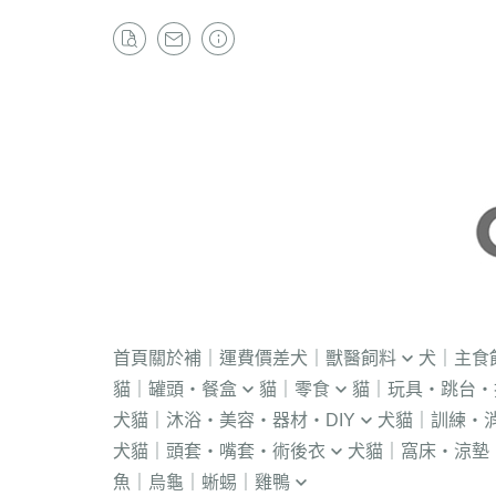
首頁
關於
補｜運費價差
犬｜獸醫飼料
犬｜主食
貓｜罐頭・餐盒
貓｜零食
貓｜玩具・跳台・
．獸醫｜V.O.M
・冷凍｜汪喵星球
犬貓｜沐浴・美容・器材・DIY
犬貓｜訓練・
．流質灌食．健康水
・冷凍乾燥
KONG
．獸醫｜首護
．軟性飼料
犬貓｜頭套・嘴套・術後衣
犬貓｜窩床・涼墊
・貓洗毛精
・訓練響板｜訓
・獸醫罐頭
・貓咪肉泥
隧道
．獸醫｜皇家
・汪喵星球｜怪
魚｜烏龜｜蜥蜴｜雞鴨