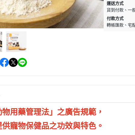
運送方式
墊材｜睡窩
格瑞醫生
貨到付款
一
保溫燈｜配件
ay Pets星期
付款方式
便盆｜涼墊｜跳
轉帳匯款
宅
仕｜三兄弟
玩具｜啃木｜礦
｜日本犬
頭套｜沐浴｜梳
OMO
SELECT
特
健時刻
情
奶｜自然本色
巧思｜梅比斯
動物用藥管理法」之廣告規範，
｜WASATCH
提供寵物保健品之功效與特色。