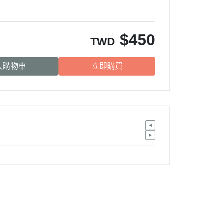
BALANCE
・日清｜万彩膳食｜銀湯匙
$
450
TWD
・猋｜美士｜烘焙客
・LV藍帶｜班尼菲｜德國樂寵
入購物車
立即購買
・格瑞醫生｜優格｜耐吉斯
・希爾思
・皇家
・素食｜平價飼料