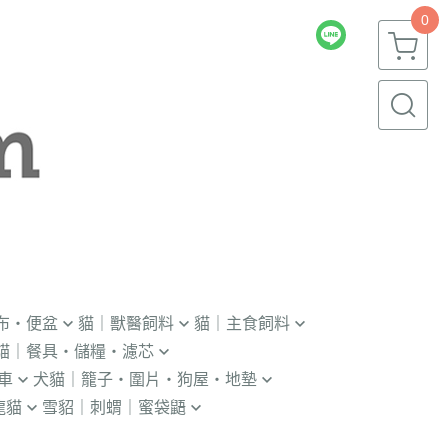
0
布・便盆
貓｜獸醫飼料
貓｜主食飼料
貓｜餐具・儲糧・濾芯
｜輔助輪
．獸醫｜V.O.M
．冷凍｜汪喵星球｜OKi
車
犬貓｜籠子・圍片・狗屋・地墊
瓶｜餵藥器｜罐頭蓋
．獸醫｜首護
・冷凍乾燥主食凍乾
龍貓
雪貂｜刺蝟｜蜜袋鼯
貓門
杯｜儲糧桶｜除濕劑
．獸醫｜皇家
．本牧｜無敵｜瑪恩吉