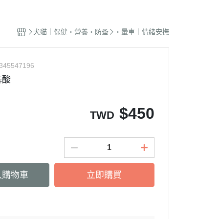
蜜袋鼯｜飼料
貓籠｜吊床
式｜陶瓷｜木質
．獸醫｜希爾思
．杜莎｜歐力｜森仕
品
蜜袋鼯｜零食
白鐵籠
質｜白鐵碗｜碗架
．獸醫｜法米納
・法米納｜貓侍｜法麗
犬貓｜保健・營養・防蚤
・暈車｜情緒安撫
蜜袋鼯｜外出
烤漆籠
食碗｜餐桌｜餐墊
．獸醫｜瑪恩吉
・曙光｜雞湯｜真原力
牙
蜜袋鼯｜籠子｜配件
圍片｜門欄｜活動門
式餐具
劑
・野性魅力｜歐娜特｜Auroria極
砂
345547196
松鼠｜飼料
摺疊帳篷｜造型狗屋
光
動食器｜濾芯｜馬達
基酸
松鼠｜外出
防風套｜蚊帳｜站板｜地墊
・三兄弟｜嘿囉｜納茲
用餵食｜清潔刷
雪貂｜飼料
・Go! | Now｜切爾西｜自然印記
出水壺｜摺疊碗｜防蟻碗
$
450
TWD
刺蝟｜飼料
・柏萊富｜紐頓nutram｜藍摯
牙
刺蝟｜零食
・比利夫｜啟蒙｜維爾茲
刺蝟｜外出
・渴望｜歐睿健｜愛肯拿
保健｜營養品
・特百滋｜自然小貓｜超級丹
入購物車
立即購買
滾輪｜籠子
・倍力｜心寵｜PURELUXE 美
餵食餐具
國純華
墊
衣服｜牽繩
・野宴｜奧蘭多｜英格迪