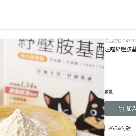
LED項圈｜吊飾｜名牌｜雨傘
飼料
天竺鼠｜飼料
避劑
鞋襪｜帽｜眼鏡｜自背包
IBIYAYA 翼比呀呀
・紙貓砂｜沸石砂
・口腔｜護牙齒
・日
a極光｜索美達
・主食罐
・肉乾肉條
膠質
・紙尿褲
貓項圈｜胸背｜拉繩
零食
龍貓｜飼料｜用
糞
雨衣｜救生衣｜雨傘
PETSTRO沛德奧
・豆腐砂｜玉米砂｜稻殼砂
・耳道｜止血粉
・膠
力｜藍摯
・副食罐
・海鮮魚乾
布偶
・生理褲
伸縮拉繩｜雙頭牽繩｜延長繩
餵食餐具
倉鼠｜飼料
派對節慶裝
PUBT移動城堡
・水晶砂｜尿意檢驗砂
・骨骼｜護關節
・慢
na｜瑞威
・餐盒｜餐包
・肉鬆佐料
食物造型
・公狗禮貌帶
SPUTNIK｜ELITE PET
玩具｜訓練笛
倉鼠｜點心｜磨
小型秋冬裝
推車｜配件
・時尚貓砂屋
・化毛｜泌尿道
・掛
RELUXE 美
・經濟犬罐
・起司乳酪
球型玩具
・撿便器｜引便
EZDOG｜PREMIER防暴衝
營養品｜沐浴｜防蟲
倉鼠｜浴廁｜鼠
商品編號：
4710
中大型犬裝
推車｜中小型
・單層 貓便盆
・眼睛｜淚腺痕
・電
・素食犬罐
・餅乾饅頭
有聲玩具
汪喵紓壓胺
D.A.B
腳鍊｜外出繩｜衣服
倉鼠｜籠｜配件
春夏涼爽衣
推車｜中型
nutram｜
・雙層 貓便盆
・護掌｜毛髮皮膚
・兩
・保健機能
萬啾乳膠
沛貝兒
鳥窩｜吊床｜保溫燈
兔子｜飼料
情緒安撫衣
推車｜大型
・貓砂鏟｜落砂墊｜除臭粉
・肝腎｜心臟血管
・外
・耐咬皮骨
KONG
白鐵鍊
站棍｜站架｜籠子配件
牧草｜草磚
ood｜LUCY
主人衣服｜圍裙
提袋｜斜背包｜袋鼠包
・暈車｜情緒安撫
．牛筋｜雞筋｜鴕鳥筋
TUFFY｜MIGHTY
項圈
鳥籠｜外出籠
草食｜點心｜磨
心寵
背包｜拉桿包｜配件
・呼吸道｜免疫力
・耳｜蹄｜肺｜骨頭
GIGwi
胸背
營養品
躍
數量
車內用品｜腳踏車配件
・益生菌｜腸胃消化
・潔牙骨｜袋
拉繩
草架｜草球
富鮮
小型運輸籠
・維他命｜綜合營養
・潔牙骨｜桶
加
安全帶
餵食餐具
拿｜阿拉卡特
中小型運輸籠
牽繩｜外出籠
｜自然印記
中大型運輸籠
運送&付款
兔籠｜圍欄｜踏
nulo諾樂