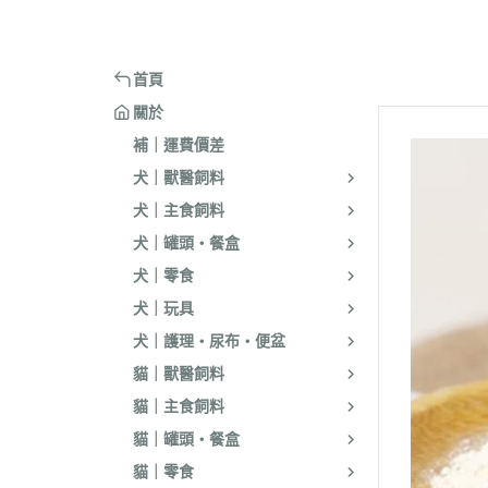
嘴套
樓梯｜防滑地墊
・洗淨｜護毛
・環境消臭｜忌
・汪喵星球
・手作零食
蹭毛器
．獸醫｜希爾思
．杜莎｜Aurori
魚｜雞｜鴨｜飼料
頭套
窗台｜吊床｜架高床
・低敏｜驅蟲
・防舔咬｜不食
・主食罐
・起司乳酪
球型玩具
．獸醫｜法米納 VetLife
・野性魅力｜歐
烏龜｜飼料
術後防舔衣
床窩｜帳篷｜電熱毯
・乾洗｜香氛｜DIY小物
首頁
・副食罐
・化毛點心
貓草玩具
．獸醫｜瑪恩吉
・法米納 Farmi
外出用品
防咬籠
草蓆｜涼墊｜鋁鍋
關於
・排梳｜針梳｜工具梳
・泥狀罐
・貓草｜木天寥
魚造型玩具
．本牧｜渴望｜PU
補｜運費價差
・蚤梳｜脫毛梳｜按摩梳
國純華
・湯罐
・薄片｜海鮮魚乾
解憂小玩意
犬｜獸醫飼料
・澡刷｜洗腳杯｜黏毛器
．素力高｜紐頓
・餐包｜餐盒
・肉條｜肉片｜香絲
麻繩製玩具
犬｜主食飼料
WELLNESS
・濕紙巾｜吸水巾｜澡盆｜棉棒
・經濟罐｜素食罐
・餡餅｜錠狀｜潔牙片
逗貓棒｜補充頭
犬｜罐頭・餐盒
．柏萊富 BlackW
・指甲剪｜耳鉗｜剪刀｜電剪
抓板｜抓墊
犬｜零食
．曙光｜雞湯｜
・防咬手套｜美容桌｜吹風機
小跳台｜貓抓柱
犬｜玩具
．Go | Now｜超
大跳台
犬｜護理・尿布・便盆
．NB｜巔峰｜艾
貓｜獸醫飼料
．歐睿健｜愛肯
貓｜主食飼料
．赫緻｜切爾西
貓｜罐頭・餐盒
．歐奇斯｜特百滋｜
貓｜零食