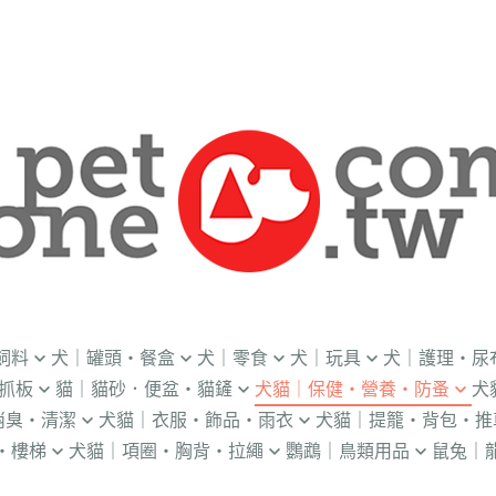
飼料
犬｜罐頭・餐盒
犬｜零食
犬｜玩具
犬｜護理・尿
抓板
貓｜貓砂．便盆・貓鏟
犬貓｜保健・營養・防蚤
犬
｜OKi
．流質灌食．健康水
．冷凍乾燥
益智｜漏食｜不倒翁
・老犬輔助介護
消臭・清潔
犬貓｜衣服・飾品・雨衣
犬貓｜提籠・背包・推
・礦物砂｜木薯砂
・蚤蝨｜蚊蟲
・奶
・獸醫罐頭
・隨手包
飛盤｜互動玩具
・狗便盆
・樓梯
犬貓｜項圈・胸背・拉繩
鸚鵡｜鳥類用品
鼠兔｜
練笛｜腰包
鈴鐺｜圍兜領巾｜造型項圈
WILL
・松木砂｜木屑砂
・牛奶｜奶粉
・量
獸部落
・泥狀罐頭
・肉泥
棉繩｜牛津布｜磨牙
・尿布墊