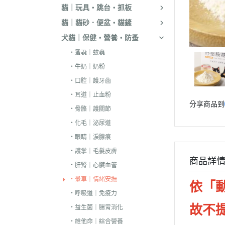
貓｜玩具・跳台・抓板
．嘿囉｜納茲｜
貓｜貓砂．便盆・貓鏟
・超越顛峰｜Sund
犬貓｜保健・營養・防蚤
天
・蚤蝨｜蚊蟲
．荒野饗宴｜森
・牛奶｜奶粉
．吉夫特｜野宴
・口腔｜護牙齒
．倍力｜福壽｜G
・耳道｜止血粉
分享商品到
．囍碗｜尊爵｜
・骨骼｜護關節
BALANCE
・化毛｜泌尿道
．烘焙客｜歐娜
・眼睛｜淚腺痕
．海陸饗宴｜關
・護掌｜毛髮皮膚
商品詳
・肝腎｜心臟血管
．瑪丁｜梅亞奶
・暈車｜情緒安撫
．沛克樂｜博士
依「
・呼吸道｜免疫力
・黑酵母｜艾思柏
故不
・益生菌｜腸胃消化
瓦莎奇
・維他命｜綜合營養