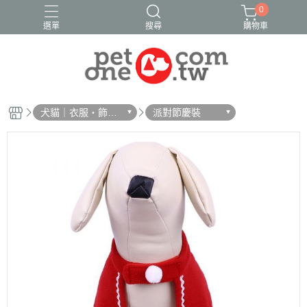
0
選單
搜尋
購物車
犬貓｜衣服・飾
派對節慶裝
品・雨衣