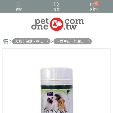
0
選單
搜尋
購物車
犬貓｜保健・營
・益生菌｜腸胃消
養・防蚤
化