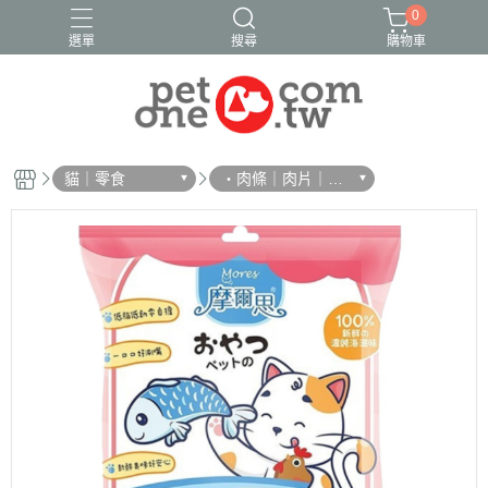
0
選單
搜尋
購物車
貓｜零食
・肉條｜肉片｜香
絲