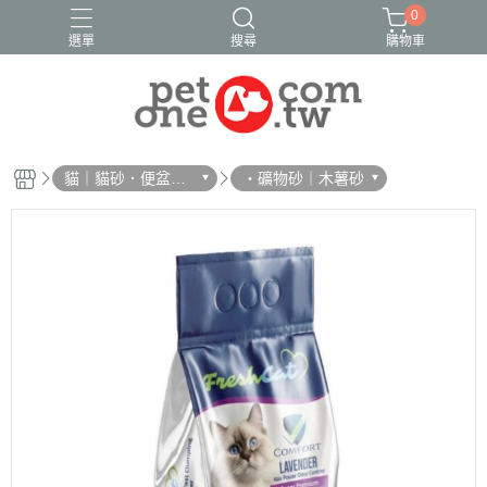
0
選單
搜尋
購物車
貓｜貓砂．便盆・
・礦物砂｜木薯砂
貓鏟