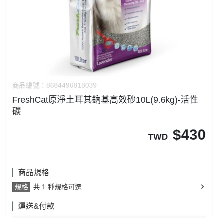
商品編號：
8684496818039
FreshCat原淨土耳其鈉基高效砂10L(9.6kg)-活性
碳
$
430
TWD
商品規格
規格
共 1 種規格可選
運送&付款