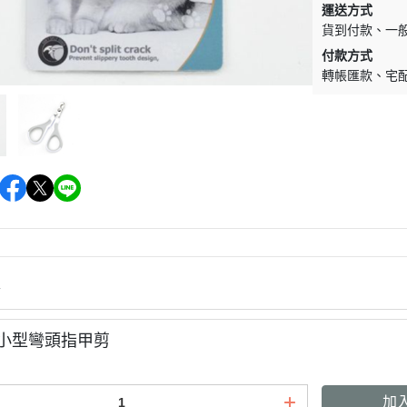
運送方式
墊材｜睡窩
格瑞醫生
貨到付款
一
保溫燈｜配件
ay Pets星期
付款方式
便盆｜涼墊｜跳
轉帳匯款
宅
仕｜三兄弟
玩具｜啃木｜礦
｜日本犬
頭套｜沐浴｜梳
OMO
SELECT
特
健時刻
情
奶｜自然本色
巧思｜梅比斯
滑小型彎頭指甲剪
｜WASATCH
加