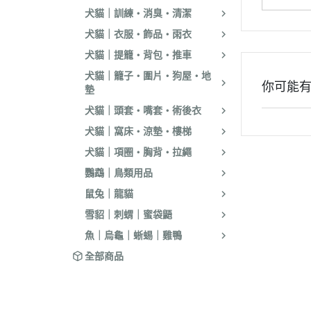
．耐吉斯｜優格
犬貓｜訓練・消臭・清潔
．LV藍帶精選｜
犬貓｜衣服・飾品・雨衣
．慧心｜英格迪
犬貓｜提籠・背包・推車
犬貓｜籠子・圍片・狗屋・地
．晶燉｜西莎｜
你可能
墊
．希爾思
犬貓｜頭套・嘴套・術後衣
．皇家
犬貓｜窩床・涼墊・樓梯
．素食｜經濟｜
犬貓｜項圈・胸背・拉繩
鸚鵡｜鳥類用品
鼠兔｜龍貓
雪貂｜刺蝟｜蜜袋鼯
魚｜烏龜｜蜥蜴｜雞鴨
全部商品