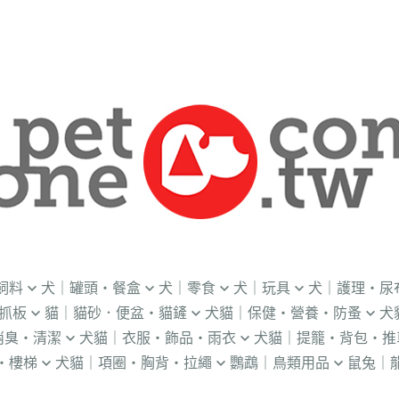
飼料
犬｜罐頭・餐盒
犬｜零食
犬｜玩具
犬｜護理・尿
抓板
貓｜貓砂．便盆・貓鏟
犬貓｜保健・營養・防蚤
犬
｜OKi
．流質灌食．健康水
．冷凍乾燥
益智｜漏食｜不倒翁
・老犬輔助介護
消臭・清潔
犬貓｜衣服・飾品・雨衣
犬貓｜提籠・背包・推
・礦物砂｜木薯砂
・蚤蝨｜蚊蟲
・奶
・獸醫罐頭
・隨手包
飛盤｜互動玩具
・狗便盆
・樓梯
犬貓｜項圈・胸背・拉繩
鸚鵡｜鳥類用品
鼠兔｜
練笛｜腰包
鈴鐺｜圍兜領巾｜造型項圈
WILL
・松木砂｜木屑砂
・牛奶｜奶粉
・量
獸部落
・泥狀罐頭
・肉泥
棉繩｜牛津布｜磨牙
・尿布墊