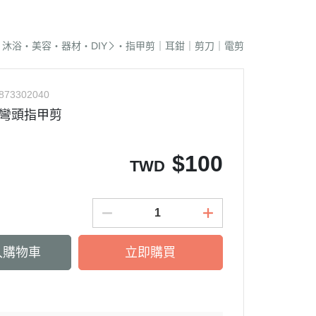
蜜袋鼯｜飼料
貓籠｜吊床
式｜陶瓷｜木質
．獸醫｜希爾思
．杜莎｜歐力｜森仕
品
蜜袋鼯｜零食
白鐵籠
質｜白鐵碗｜碗架
．獸醫｜法米納
・法米納｜貓侍｜法麗
沐浴・美容・器材・DIY
・指甲剪｜耳鉗｜剪刀｜電剪
蜜袋鼯｜外出
烤漆籠
食碗｜餐桌｜餐墊
．獸醫｜瑪恩吉
・曙光｜雞湯｜真原力
牙
蜜袋鼯｜籠子｜配件
圍片｜門欄｜活動門
式餐具
劑
・野性魅力｜歐娜特｜Auroria極
砂
873302040
松鼠｜飼料
摺疊帳篷｜造型狗屋
光
動食器｜濾芯｜馬達
型彎頭指甲剪
松鼠｜外出
防風套｜蚊帳｜站板｜地墊
・三兄弟｜嘿囉｜納茲
用餵食｜清潔刷
雪貂｜飼料
・Go! | Now｜切爾西｜自然印記
出水壺｜摺疊碗｜防蟻碗
$
100
TWD
刺蝟｜飼料
・柏萊富｜紐頓nutram｜藍摯
牙
刺蝟｜零食
・比利夫｜啟蒙｜維爾茲
刺蝟｜外出
・渴望｜歐睿健｜愛肯拿
保健｜營養品
・特百滋｜自然小貓｜超級丹
入購物車
立即購買
滾輪｜籠子
・倍力｜心寵｜PURELUXE 美
餵食餐具
國純華
墊
衣服｜牽繩
・野宴｜奧蘭多｜英格迪