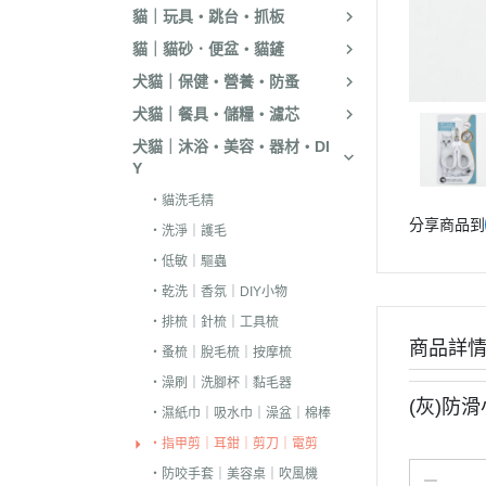
貓｜玩具・跳台・抓板
．嘿囉｜納茲｜
貓｜貓砂．便盆・貓鏟
・超越顛峰｜Sund
犬貓｜保健・營養・防蚤
天
犬貓｜餐具・儲糧・濾芯
．荒野饗宴｜森
犬貓｜沐浴・美容・器材・DI
．吉夫特｜野宴
Y
．倍力｜福壽｜G
・貓洗毛精
分享商品到
．囍碗｜尊爵｜
・洗淨｜護毛
BALANCE
・低敏｜驅蟲
．烘焙客｜歐娜
・乾洗｜香氛｜DIY小物
・排梳｜針梳｜工具梳
．海陸饗宴｜關
商品詳
・蚤梳｜脫毛梳｜按摩梳
．瑪丁｜梅亞奶
・澡刷｜洗腳杯｜黏毛器
．沛克樂｜博士
(灰)防
・濕紙巾｜吸水巾｜澡盆｜棉棒
・黑酵母｜艾思柏
・指甲剪｜耳鉗｜剪刀｜電剪
瓦莎奇
・防咬手套｜美容桌｜吹風機