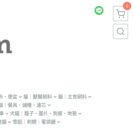
0
布・便盆
貓｜獸醫飼料
貓｜主食飼料
貓｜餐具・儲糧・濾芯
｜輔助輪
．獸醫｜V.O.M
．冷凍｜汪喵星球｜OKi
車
犬貓｜籠子・圍片・狗屋・地墊
瓶｜餵藥器｜罐頭蓋
．獸醫｜首護
・冷凍乾燥主食凍乾
龍貓
雪貂｜刺蝟｜蜜袋鼯
貓門
杯｜儲糧桶｜除濕劑
．獸醫｜皇家
．本牧｜無敵｜瑪恩吉