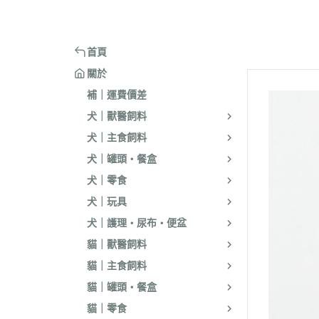
嘴套
樓梯｜防滑地墊
・洗淨｜護毛
・環境消臭｜忌
・汪喵星球
・手作零食
蹭毛器
．獸醫｜希爾思
．杜莎｜Aurori
魚｜雞｜鴨｜飼料
頭套
窗台｜吊床｜架高床
・低敏｜驅蟲
・防舔咬｜不食
・主食罐
・起司乳酪
球型玩具
．獸醫｜法米納 VetLife
・野性魅力｜歐
烏龜｜飼料
術後防舔衣
床窩｜帳篷｜電熱毯
・乾洗｜香氛｜DIY小物
首頁
・副食罐
・化毛點心
貓草玩具
．獸醫｜瑪恩吉
・法米納 Farmi
外出用品
防咬籠
草蓆｜涼墊｜鋁鍋
關於
・排梳｜針梳｜工具梳
・泥狀罐
・貓草｜木天寥
魚造型玩具
．本牧｜渴望｜PU
補｜運費價差
・蚤梳｜脫毛梳｜按摩梳
國純華
・湯罐
・薄片｜海鮮魚乾
解憂小玩意
犬｜獸醫飼料
・澡刷｜洗腳杯｜黏毛器
．素力高｜紐頓
・餐包｜餐盒
・肉條｜肉片｜香絲
麻繩製玩具
犬｜主食飼料
WELLNESS
・濕紙巾｜吸水巾｜澡盆｜棉棒
・經濟罐｜素食罐
・餡餅｜錠狀｜潔牙片
逗貓棒｜補充頭
犬｜罐頭・餐盒
．柏萊富 BlackW
・指甲剪｜耳鉗｜剪刀｜電剪
抓板｜抓墊
犬｜零食
．曙光｜雞湯｜
・防咬手套｜美容桌｜吹風機
小跳台｜貓抓柱
犬｜玩具
．Go | Now｜超
大跳台
犬｜護理・尿布・便盆
．NB｜巔峰｜艾
貓｜獸醫飼料
．歐睿健｜愛肯
貓｜主食飼料
．赫緻｜切爾西
貓｜罐頭・餐盒
．歐奇斯｜特百滋｜
貓｜零食