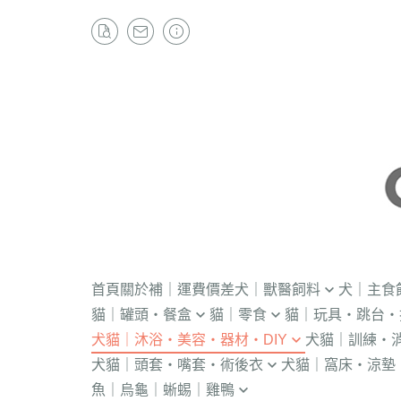
首頁
關於
補｜運費價差
犬｜獸醫飼料
犬｜主食
貓｜罐頭・餐盒
貓｜零食
貓｜玩具・跳台・
．獸醫｜V.O.M
・冷凍｜汪喵星球
犬貓｜沐浴・美容・器材・DIY
犬貓｜訓練・
．流質灌食．健康水
・冷凍乾燥
KONG
．獸醫｜首護
．軟性飼料
犬貓｜頭套・嘴套・術後衣
犬貓｜窩床・涼墊
・貓洗毛精
・訓練響板｜訓
・獸醫罐頭
・貓咪肉泥
隧道
．獸醫｜皇家
・汪喵星球｜怪
魚｜烏龜｜蜥蜴｜雞鴨