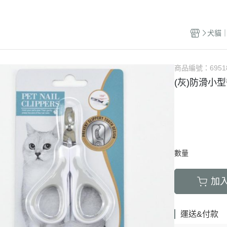
LED項圈｜吊飾｜名牌｜雨傘
飼料
天竺鼠｜飼料
避劑
鞋襪｜帽｜眼鏡｜自背包
IBIYAYA 翼比呀呀
・紙貓砂｜沸石砂
・口腔｜護牙齒
・日
a極光｜索美達
・主食罐
・肉乾肉條
膠質
・紙尿褲
貓項圈｜胸背｜拉繩
零食
龍貓｜飼料｜用
糞
雨衣｜救生衣｜雨傘
PETSTRO沛德奧
・豆腐砂｜玉米砂｜稻殼砂
・耳道｜止血粉
・膠
力｜藍摯
・副食罐
・海鮮魚乾
布偶
・生理褲
犬貓｜
伸縮拉繩｜雙頭牽繩｜延長繩
餵食餐具
倉鼠｜飼料
派對節慶裝
PUBT移動城堡
・水晶砂｜尿意檢驗砂
・骨骼｜護關節
・慢
na｜瑞威
・餐盒｜餐包
・肉鬆佐料
食物造型
・公狗禮貌帶
SPUTNIK｜ELITE PET
玩具｜訓練笛
倉鼠｜點心｜磨
小型秋冬裝
推車｜配件
・時尚貓砂屋
・化毛｜泌尿道
・掛
RELUXE 美
・經濟犬罐
・起司乳酪
球型玩具
・撿便器｜引便
EZDOG｜PREMIER防暴衝
營養品｜沐浴｜防蟲
倉鼠｜浴廁｜鼠
商品編號：
6951
中大型犬裝
推車｜中小型
・單層 貓便盆
・眼睛｜淚腺痕
・電
・素食犬罐
・餅乾饅頭
有聲玩具
(灰)防滑小
D.A.B
腳鍊｜外出繩｜衣服
倉鼠｜籠｜配件
春夏涼爽衣
推車｜中型
nutram｜
・雙層 貓便盆
・護掌｜毛髮皮膚
・兩
・保健機能
萬啾乳膠
沛貝兒
鳥窩｜吊床｜保溫燈
兔子｜飼料
情緒安撫衣
推車｜大型
・貓砂鏟｜落砂墊｜除臭粉
・肝腎｜心臟血管
・外
・耐咬皮骨
KONG
白鐵鍊
站棍｜站架｜籠子配件
牧草｜草磚
ood｜LUCY
主人衣服｜圍裙
提袋｜斜背包｜袋鼠包
・暈車｜情緒安撫
．牛筋｜雞筋｜鴕鳥筋
TUFFY｜MIGHTY
項圈
鳥籠｜外出籠
草食｜點心｜磨
心寵
背包｜拉桿包｜配件
・呼吸道｜免疫力
・耳｜蹄｜肺｜骨頭
GIGwi
胸背
營養品
躍
數量
車內用品｜腳踏車配件
・益生菌｜腸胃消化
・潔牙骨｜袋
拉繩
草架｜草球
富鮮
小型運輸籠
・維他命｜綜合營養
・潔牙骨｜桶
加
安全帶
餵食餐具
拿｜阿拉卡特
中小型運輸籠
牽繩｜外出籠
｜自然印記
中大型運輸籠
運送&付款
兔籠｜圍欄｜踏
nulo諾樂