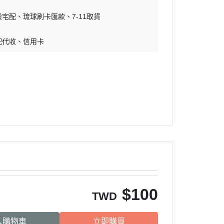
吊床｜睡窩
・原野｜速利高｜瑞威
般宅配
琉球刷卡匯款
7-11取貨
保溫燈｜配件
・NB ｜巔峰｜超躍｜索美達
板
便盆｜踏墊｜跳板
配代收
信用卡
・超越顛峰｜梅亞奶奶
物鈣
沐浴｜梳子｜指甲剪
・囍碗｜尊爵｜黑酵母
子｜指甲剪
・貓侍｜艾思柏｜博士巧思｜梅
比斯
・貓倍麗｜歐娜特｜WASATCH
瓦莎奇
・Catit嘿卡堤｜海陸饗宴｜阿拉
卡特
・荒野藍山｜荒野饗宴｜nulo諾
樂
$
100
・莫比｜DN天然饌｜Schesir 鮮
TWD
時
入購物車
立即購買
・晶燉｜慧心｜SELECT