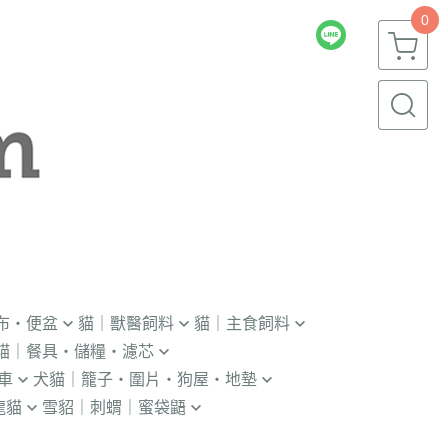
0
布・便盆
貓｜獸醫飼料
貓｜主食飼料
貓｜餐具・儲糧・濾芯
｜輔助輪
．獸醫｜V.O.M
．冷凍｜汪喵星球｜OKi
車
犬貓｜籠子・圍片・狗屋・地墊
瓶｜餵藥器｜罐頭蓋
．獸醫｜首護
・冷凍乾燥主食凍乾
龍貓
雪貂｜刺蝟｜蜜袋鼯
貓門
杯｜儲糧桶｜除濕劑
．獸醫｜皇家
．本牧｜無敵｜瑪恩吉