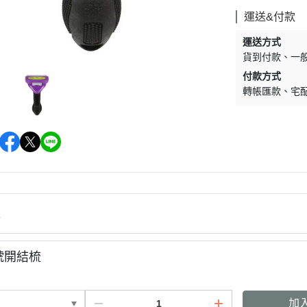
墊材｜睡窩
格瑞醫生
運送&付款
保溫燈｜配件
ay Pets星期
運送方式
便盆｜涼墊｜跳
貨到付款
一
仕｜三兄弟
付款方式
玩具｜啃木｜礦
轉帳匯款
宅
｜日本犬
頭套｜沐浴｜梳
OMO
SELECT
特
健時刻
情
奶｜自然本色
巧思｜梅比斯
號開結梳
｜WASATCH
加