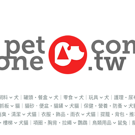
飼料
犬｜罐頭・餐盒
犬｜零食
犬｜玩具
犬｜護理・尿
抓板
貓｜貓砂．便盆・貓鏟
犬貓｜保健・營養・防蚤
犬
｜OKi
．流質灌食．健康水
．冷凍乾燥
益智｜漏食｜不倒翁
・老犬輔助介護
消臭・清潔
犬貓｜衣服・飾品・雨衣
犬貓｜提籠・背包・推
・礦物砂｜木薯砂
・蚤蝨｜蚊蟲
・奶
・獸醫罐頭
・隨手包
飛盤｜互動玩具
・狗便盆
・樓梯
犬貓｜項圈・胸背・拉繩
鸚鵡｜鳥類用品
鼠兔｜
練笛｜腰包
鈴鐺｜圍兜領巾｜造型項圈
WILL
・松木砂｜木屑砂
・牛奶｜奶粉
・量
獸部落
・泥狀罐頭
・肉泥
棉繩｜牛津布｜磨牙
・尿布墊