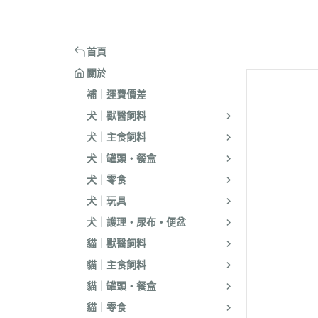
嘴套
樓梯｜防滑地墊
・洗淨｜護毛
・環境消臭｜忌
・汪喵星球
・手作零食
蹭毛器
．獸醫｜希爾思
．杜莎｜Aurori
魚｜雞｜鴨｜飼料
頭套
窗台｜吊床｜架高床
・低敏｜驅蟲
・防舔咬｜不食
・主食罐
・起司乳酪
球型玩具
．獸醫｜法米納 VetLife
・野性魅力｜歐
烏龜｜飼料
術後防舔衣
床窩｜帳篷｜電熱毯
・乾洗｜香氛｜DIY小物
首頁
・副食罐
・化毛點心
貓草玩具
．獸醫｜瑪恩吉
・法米納 Farmi
外出用品
防咬籠
草蓆｜涼墊｜鋁鍋
關於
・排梳｜針梳｜工具梳
・泥狀罐
・貓草｜木天寥
魚造型玩具
．本牧｜渴望｜PU
補｜運費價差
・蚤梳｜脫毛梳｜按摩梳
國純華
・湯罐
・薄片｜海鮮魚乾
解憂小玩意
犬｜獸醫飼料
・澡刷｜洗腳杯｜黏毛器
．素力高｜紐頓
・餐包｜餐盒
・肉條｜肉片｜香絲
麻繩製玩具
犬｜主食飼料
WELLNESS
・濕紙巾｜吸水巾｜澡盆｜棉棒
・經濟罐｜素食罐
・餡餅｜錠狀｜潔牙片
逗貓棒｜補充頭
犬｜罐頭・餐盒
．柏萊富 BlackW
・指甲剪｜耳鉗｜剪刀｜電剪
抓板｜抓墊
犬｜零食
．曙光｜雞湯｜
・防咬手套｜美容桌｜吹風機
小跳台｜貓抓柱
犬｜玩具
．Go | Now｜超
大跳台
犬｜護理・尿布・便盆
．NB｜巔峰｜艾
貓｜獸醫飼料
．歐睿健｜愛肯
貓｜主食飼料
．赫緻｜切爾西
貓｜罐頭・餐盒
．歐奇斯｜特百滋｜
貓｜零食