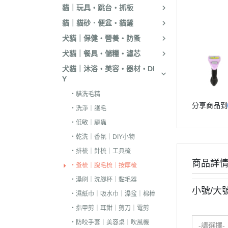
貓｜玩具・跳台・抓板
．嘿囉｜納茲｜
貓｜貓砂．便盆・貓鏟
・超越顛峰｜Sund
犬貓｜保健・營養・防蚤
天
犬貓｜餐具・儲糧・濾芯
．荒野饗宴｜森
犬貓｜沐浴・美容・器材・DI
．吉夫特｜野宴
Y
．倍力｜福壽｜G
・貓洗毛精
分享商品到
．囍碗｜尊爵｜
・洗淨｜護毛
BALANCE
・低敏｜驅蟲
．烘焙客｜歐娜
・乾洗｜香氛｜DIY小物
・排梳｜針梳｜工具梳
．海陸饗宴｜關
商品詳
・蚤梳｜脫毛梳｜按摩梳
．瑪丁｜梅亞奶
・澡刷｜洗腳杯｜黏毛器
．沛克樂｜博士
小號/大
・濕紙巾｜吸水巾｜澡盆｜棉棒
・黑酵母｜艾思柏
・指甲剪｜耳鉗｜剪刀｜電剪
瓦莎奇
・防咬手套｜美容桌｜吹風機
-請選擇-