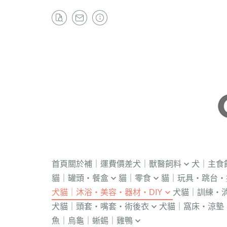
首頁
關於
補｜運費價差
犬｜獸醫飼料
犬｜主食
貓｜罐頭・餐盒
貓｜零食
貓｜玩具・跳台・
．獸醫｜V.O.M
・冷凍｜汪喵星球
犬貓｜沐浴・美容・器材・DIY
犬貓｜訓練・
．流質灌食．健康水
・冷凍乾燥
KONG
．獸醫｜首護
．軟性飼料
犬貓｜頭套・嘴套・術後衣
犬貓｜窩床・涼墊
・貓洗毛精
・訓練響板｜訓
・獸醫罐頭
・貓咪肉泥
隧道
．獸醫｜皇家
・汪喵星球｜怪
魚｜烏龜｜蜥蜴｜雞鴨