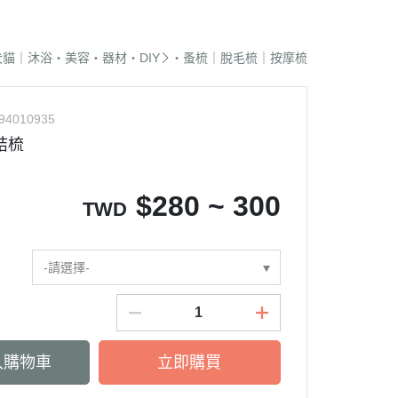
蜜袋鼯｜飼料
貓籠｜吊床
式｜陶瓷｜木質
．獸醫｜希爾思
．杜莎｜歐力｜森仕
品
蜜袋鼯｜零食
白鐵籠
質｜白鐵碗｜碗架
．獸醫｜法米納
・法米納｜貓侍｜法麗
犬貓｜沐浴・美容・器材・DIY
・蚤梳｜脫毛梳｜按摩梳
蜜袋鼯｜外出
烤漆籠
食碗｜餐桌｜餐墊
．獸醫｜瑪恩吉
・曙光｜雞湯｜真原力
牙
蜜袋鼯｜籠子｜配件
圍片｜門欄｜活動門
式餐具
劑
・野性魅力｜歐娜特｜Auroria極
砂
94010935
松鼠｜飼料
摺疊帳篷｜造型狗屋
光
動食器｜濾芯｜馬達
結梳
松鼠｜外出
防風套｜蚊帳｜站板｜地墊
・三兄弟｜嘿囉｜納茲
用餵食｜清潔刷
雪貂｜飼料
・Go! | Now｜切爾西｜自然印記
出水壺｜摺疊碗｜防蟻碗
$
280 ~ 300
TWD
刺蝟｜飼料
・柏萊富｜紐頓nutram｜藍摯
牙
刺蝟｜零食
・比利夫｜啟蒙｜維爾茲
刺蝟｜外出
-請選擇-
・渴望｜歐睿健｜愛肯拿
保健｜營養品
・特百滋｜自然小貓｜超級丹
滾輪｜籠子
・倍力｜心寵｜PURELUXE 美
餵食餐具
國純華
入購物車
立即購買
墊
衣服｜牽繩
・野宴｜奧蘭多｜英格迪