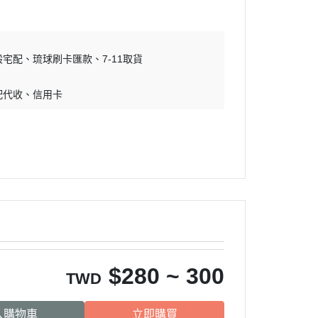
吊床｜睡窩
・原野｜速利高｜瑞威
保溫燈｜配件
・NB ｜巔峰｜超躍｜索美達
板
便盆｜踏墊｜跳板
般宅配
琉球刷卡匯款
・超越顛峰｜梅亞奶奶
7-11取貨
物鈣
沐浴｜梳子｜指甲剪
・囍碗｜尊爵｜黑酵母
配代收
信用卡
子｜指甲剪
・貓侍｜艾思柏｜博士巧思｜梅
比斯
・貓倍麗｜歐娜特｜WASATCH
瓦莎奇
・Catit嘿卡堤｜海陸饗宴｜阿拉
卡特
・荒野藍山｜荒野饗宴｜nulo諾
樂
$
280 ~ 300
・莫比｜DN天然饌｜Schesir 鮮
TWD
時
入購物車
立即購買
・晶燉｜慧心｜SELECT