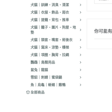
．耐吉斯｜優格
犬貓｜訓練・消臭・清潔
．LV藍帶精選｜
犬貓｜衣服・飾品・雨衣
．慧心｜英格迪
犬貓｜提籠・背包・推車
犬貓｜籠子・圍片・狗屋・地
．晶燉｜西莎｜
你可能
墊
．希爾思
犬貓｜頭套・嘴套・術後衣
．皇家
犬貓｜窩床・涼墊・樓梯
．素食｜經濟｜
犬貓｜項圈・胸背・拉繩
鸚鵡｜鳥類用品
鼠兔｜龍貓
雪貂｜刺蝟｜蜜袋鼯
魚｜烏龜｜蜥蜴｜雞鴨
全部商品