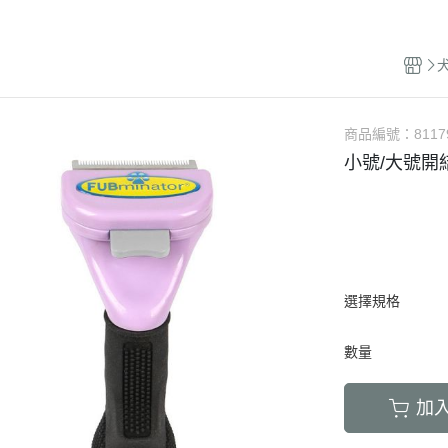
LED項圈｜吊飾｜名牌｜雨傘
飼料
天竺鼠｜飼料
避劑
鞋襪｜帽｜眼鏡｜自背包
IBIYAYA 翼比呀呀
・紙貓砂｜沸石砂
・口腔｜護牙齒
・日
a極光｜索美達
・主食罐
・肉乾肉條
膠質
・紙尿褲
貓項圈｜胸背｜拉繩
零食
龍貓｜飼料｜用
糞
雨衣｜救生衣｜雨傘
PETSTRO沛德奧
・豆腐砂｜玉米砂｜稻殼砂
・耳道｜止血粉
・膠
力｜藍摯
・副食罐
・海鮮魚乾
布偶
・生理褲
伸縮拉繩｜雙頭牽繩｜延長繩
餵食餐具
倉鼠｜飼料
派對節慶裝
PUBT移動城堡
・水晶砂｜尿意檢驗砂
・骨骼｜護關節
・慢
na｜瑞威
・餐盒｜餐包
・肉鬆佐料
食物造型
・公狗禮貌帶
SPUTNIK｜ELITE PET
玩具｜訓練笛
倉鼠｜點心｜磨
小型秋冬裝
推車｜配件
・時尚貓砂屋
・化毛｜泌尿道
・掛
RELUXE 美
・經濟犬罐
・起司乳酪
球型玩具
・撿便器｜引便
EZDOG｜PREMIER防暴衝
營養品｜沐浴｜防蟲
倉鼠｜浴廁｜鼠
商品編號：
8117
中大型犬裝
推車｜中小型
・單層 貓便盆
・眼睛｜淚腺痕
・電
・素食犬罐
・餅乾饅頭
有聲玩具
小號/大號開
D.A.B
腳鍊｜外出繩｜衣服
倉鼠｜籠｜配件
春夏涼爽衣
推車｜中型
nutram｜
・雙層 貓便盆
・護掌｜毛髮皮膚
・兩
・保健機能
萬啾乳膠
沛貝兒
鳥窩｜吊床｜保溫燈
兔子｜飼料
情緒安撫衣
推車｜大型
・貓砂鏟｜落砂墊｜除臭粉
・肝腎｜心臟血管
・外
・耐咬皮骨
KONG
白鐵鍊
站棍｜站架｜籠子配件
牧草｜草磚
ood｜LUCY
主人衣服｜圍裙
提袋｜斜背包｜袋鼠包
・暈車｜情緒安撫
．牛筋｜雞筋｜鴕鳥筋
TUFFY｜MIGHTY
項圈
鳥籠｜外出籠
草食｜點心｜磨
心寵
背包｜拉桿包｜配件
・呼吸道｜免疫力
・耳｜蹄｜肺｜骨頭
GIGwi
胸背
營養品
躍
選擇規格
車內用品｜腳踏車配件
・益生菌｜腸胃消化
・潔牙骨｜袋
拉繩
草架｜草球
富鮮
小型運輸籠
・維他命｜綜合營養
・潔牙骨｜桶
數量
安全帶
餵食餐具
拿｜阿拉卡特
中小型運輸籠
牽繩｜外出籠
｜自然印記
中大型運輸籠
加
兔籠｜圍欄｜踏
nulo諾樂