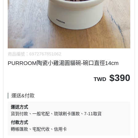
商品編號：
6972767851062
PURROOM陶瓷小雞湯圓貓碗-碗口直徑14cm
$
390
TWD
運送&付款
運送方式
貨到付款
一般宅配
琉球刷卡匯款
7-11取貨
付款方式
轉帳匯款
宅配代收
信用卡