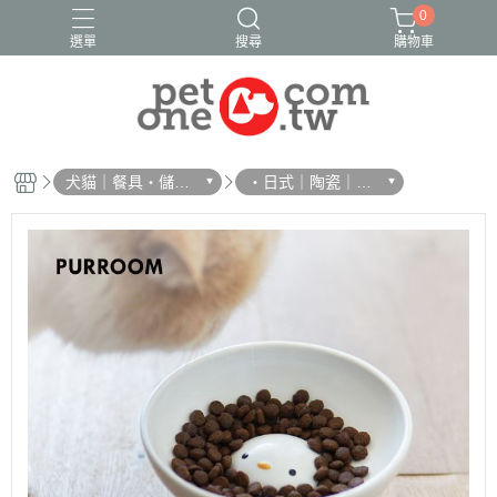
0
選單
搜尋
購物車
犬貓｜餐具・儲
・日式｜陶瓷｜木
糧・濾芯
質