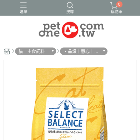
0
選單
搜尋
購物車
貓｜主食飼料
・晶燉｜慧心｜SE
LECT BALANCE