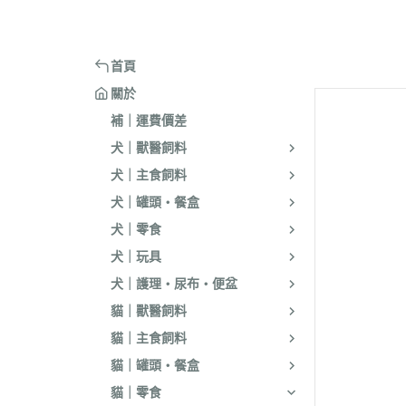
嘴套
樓梯｜防滑地墊
・洗淨｜護毛
・環境消臭｜忌
・汪喵星球
・手作零食
蹭毛器
．獸醫｜希爾思
．杜莎｜Aurori
魚｜雞｜鴨｜飼料
頭套
窗台｜吊床｜架高床
・低敏｜驅蟲
・防舔咬｜不食
・主食罐
・起司乳酪
球型玩具
．獸醫｜法米納 VetLife
・野性魅力｜歐
烏龜｜飼料
術後防舔衣
床窩｜帳篷｜電熱毯
・乾洗｜香氛｜DIY小物
首頁
・副食罐
・化毛點心
貓草玩具
．獸醫｜瑪恩吉
・法米納 Farmi
外出用品
防咬籠
草蓆｜涼墊｜鋁鍋
關於
・排梳｜針梳｜工具梳
・泥狀罐
・貓草｜木天寥
魚造型玩具
．本牧｜渴望｜PU
補｜運費價差
・蚤梳｜脫毛梳｜按摩梳
國純華
・湯罐
・薄片｜海鮮魚乾
解憂小玩意
犬｜獸醫飼料
・澡刷｜洗腳杯｜黏毛器
．素力高｜紐頓
・餐包｜餐盒
・肉條｜肉片｜香絲
麻繩製玩具
犬｜主食飼料
WELLNESS
・濕紙巾｜吸水巾｜澡盆｜棉棒
・經濟罐｜素食罐
・餡餅｜錠狀｜潔牙片
逗貓棒｜補充頭
犬｜罐頭・餐盒
．柏萊富 BlackW
・指甲剪｜耳鉗｜剪刀｜電剪
抓板｜抓墊
犬｜零食
．曙光｜雞湯｜
・防咬手套｜美容桌｜吹風機
小跳台｜貓抓柱
犬｜玩具
．Go | Now｜超
大跳台
犬｜護理・尿布・便盆
．NB｜巔峰｜艾
貓｜獸醫飼料
．歐睿健｜愛肯
貓｜主食飼料
．赫緻｜切爾西
貓｜罐頭・餐盒
．歐奇斯｜特百滋｜
貓｜零食