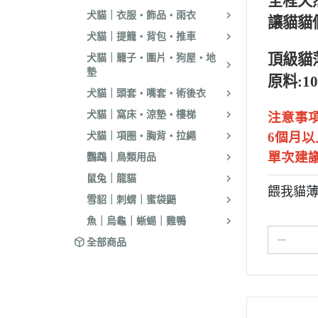
全程天
．耐吉斯｜優格
犬貓｜衣服・飾品・雨衣
讓貓貓
．LV藍帶精選｜
犬貓｜提籠・背包・推車
．慧心｜英格迪
頂級貓薄
犬貓｜籠子・圍片・狗屋・地
墊
．晶燉｜西莎｜
原料:1
犬貓｜頭套・嘴套・術後衣
．希爾思
犬貓｜窩床・涼墊・樓梯
注意事
．皇家
犬貓｜項圈・胸背・拉繩
6個月
．素食｜經濟｜
單次建
鸚鵡｜鳥類用品
鼠兔｜龍貓
餵我貓薄
雪貂｜刺蝟｜蜜袋鼯
魚｜烏龜｜蜥蜴｜雞鴨
全部商品