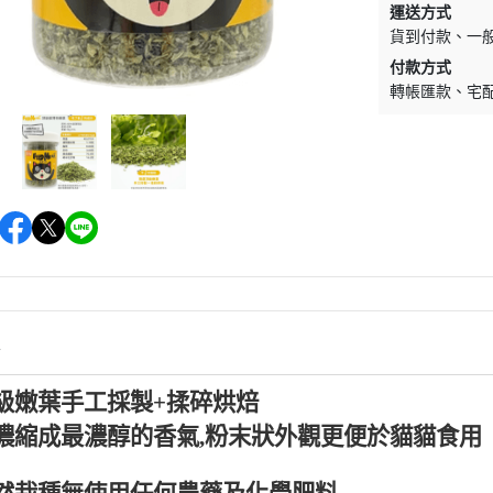
運送方式
墊材｜睡窩
格瑞醫生
貨到付款
一
保溫燈｜配件
ay Pets星期
付款方式
便盆｜涼墊｜跳
轉帳匯款
宅
仕｜三兄弟
玩具｜啃木｜礦
｜日本犬
頭套｜沐浴｜梳
OMO
SELECT
特
健時刻
情
奶｜自然本色
級嫩葉手工採製+揉碎烘焙
巧思｜梅比斯
濃縮成最濃醇的香氣,粉末狀外觀更便於貓貓食用
｜WASATCH