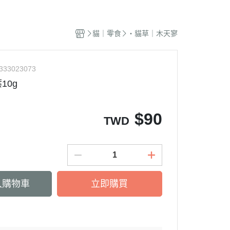
蜜袋鼯｜飼料
貓籠｜吊床
式｜陶瓷｜木質
．獸醫｜希爾思
．杜莎｜歐力｜森仕
品
蜜袋鼯｜零食
白鐵籠
質｜白鐵碗｜碗架
．獸醫｜法米納
・法米納｜貓侍｜法麗
貓｜零食
・貓草｜木天寥
蜜袋鼯｜外出
烤漆籠
食碗｜餐桌｜餐墊
．獸醫｜瑪恩吉
・曙光｜雞湯｜真原力
牙
蜜袋鼯｜籠子｜配件
圍片｜門欄｜活動門
式餐具
劑
・野性魅力｜歐娜特｜Auroria極
砂
333023073
松鼠｜飼料
摺疊帳篷｜造型狗屋
光
動食器｜濾芯｜馬達
10g
松鼠｜外出
防風套｜蚊帳｜站板｜地墊
・三兄弟｜嘿囉｜納茲
用餵食｜清潔刷
雪貂｜飼料
・Go! | Now｜切爾西｜自然印記
出水壺｜摺疊碗｜防蟻碗
$
90
TWD
刺蝟｜飼料
・柏萊富｜紐頓nutram｜藍摯
牙
刺蝟｜零食
・比利夫｜啟蒙｜維爾茲
刺蝟｜外出
・渴望｜歐睿健｜愛肯拿
保健｜營養品
・特百滋｜自然小貓｜超級丹
入購物車
立即購買
滾輪｜籠子
・倍力｜心寵｜PURELUXE 美
餵食餐具
國純華
墊
衣服｜牽繩
・野宴｜奧蘭多｜英格迪