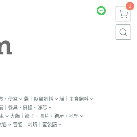
0
布・便盆
貓｜獸醫飼料
貓｜主食飼料
貓｜餐具・儲糧・濾芯
｜輔助輪
．獸醫｜V.O.M
．冷凍｜汪喵星球｜OKi
車
犬貓｜籠子・圍片・狗屋・地墊
瓶｜餵藥器｜罐頭蓋
．獸醫｜首護
・冷凍乾燥主食凍乾
龍貓
雪貂｜刺蝟｜蜜袋鼯
貓門
杯｜儲糧桶｜除濕劑
．獸醫｜皇家
．本牧｜無敵｜瑪恩吉