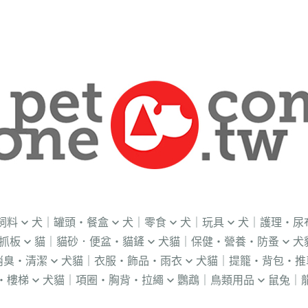
飼料
犬｜罐頭・餐盒
犬｜零食
犬｜玩具
犬｜護理・尿
抓板
貓｜貓砂．便盆・貓鏟
犬貓｜保健・營養・防蚤
犬
｜OKi
．流質灌食．健康水
．冷凍乾燥
益智｜漏食｜不倒翁
・老犬輔助介護
消臭・清潔
犬貓｜衣服・飾品・雨衣
犬貓｜提籠・背包・推
・礦物砂｜木薯砂
・蚤蝨｜蚊蟲
・奶
・獸醫罐頭
・隨手包
飛盤｜互動玩具
・狗便盆
・樓梯
犬貓｜項圈・胸背・拉繩
鸚鵡｜鳥類用品
鼠兔｜
練笛｜腰包
鈴鐺｜圍兜領巾｜造型項圈
WILL
・松木砂｜木屑砂
・牛奶｜奶粉
・量
獸部落
・泥狀罐頭
・肉泥
棉繩｜牛津布｜磨牙
・尿布墊