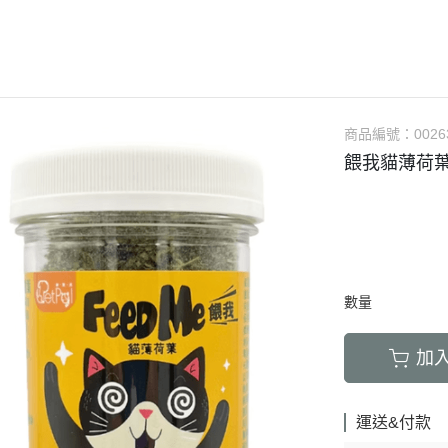
LED項圈｜吊飾｜名牌｜雨傘
飼料
天竺鼠｜飼料
避劑
鞋襪｜帽｜眼鏡｜自背包
IBIYAYA 翼比呀呀
・紙貓砂｜沸石砂
・口腔｜護牙齒
・日
a極光｜索美達
・主食罐
・肉乾肉條
膠質
・紙尿褲
貓項圈｜胸背｜拉繩
零食
龍貓｜飼料｜用
糞
雨衣｜救生衣｜雨傘
PETSTRO沛德奧
・豆腐砂｜玉米砂｜稻殼砂
・耳道｜止血粉
・膠
力｜藍摯
・副食罐
・海鮮魚乾
布偶
・生理褲
伸縮拉繩｜雙頭牽繩｜延長繩
餵食餐具
倉鼠｜飼料
派對節慶裝
PUBT移動城堡
・水晶砂｜尿意檢驗砂
・骨骼｜護關節
・慢
na｜瑞威
・餐盒｜餐包
・肉鬆佐料
食物造型
・公狗禮貌帶
SPUTNIK｜ELITE PET
玩具｜訓練笛
倉鼠｜點心｜磨
小型秋冬裝
推車｜配件
・時尚貓砂屋
・化毛｜泌尿道
・掛
RELUXE 美
・經濟犬罐
・起司乳酪
球型玩具
・撿便器｜引便
EZDOG｜PREMIER防暴衝
營養品｜沐浴｜防蟲
倉鼠｜浴廁｜鼠
商品編號：
0026
中大型犬裝
推車｜中小型
・單層 貓便盆
・眼睛｜淚腺痕
・電
・素食犬罐
・餅乾饅頭
有聲玩具
餵我貓薄荷葉
D.A.B
腳鍊｜外出繩｜衣服
倉鼠｜籠｜配件
春夏涼爽衣
推車｜中型
nutram｜
・雙層 貓便盆
・護掌｜毛髮皮膚
・兩
・保健機能
萬啾乳膠
沛貝兒
鳥窩｜吊床｜保溫燈
兔子｜飼料
情緒安撫衣
推車｜大型
・貓砂鏟｜落砂墊｜除臭粉
・肝腎｜心臟血管
・外
・耐咬皮骨
KONG
白鐵鍊
站棍｜站架｜籠子配件
牧草｜草磚
ood｜LUCY
主人衣服｜圍裙
提袋｜斜背包｜袋鼠包
・暈車｜情緒安撫
．牛筋｜雞筋｜鴕鳥筋
TUFFY｜MIGHTY
項圈
鳥籠｜外出籠
草食｜點心｜磨
心寵
背包｜拉桿包｜配件
・呼吸道｜免疫力
・耳｜蹄｜肺｜骨頭
GIGwi
胸背
營養品
躍
數量
車內用品｜腳踏車配件
・益生菌｜腸胃消化
・潔牙骨｜袋
拉繩
草架｜草球
富鮮
小型運輸籠
・維他命｜綜合營養
・潔牙骨｜桶
加
安全帶
餵食餐具
拿｜阿拉卡特
中小型運輸籠
牽繩｜外出籠
｜自然印記
中大型運輸籠
運送&付款
兔籠｜圍欄｜踏
nulo諾樂