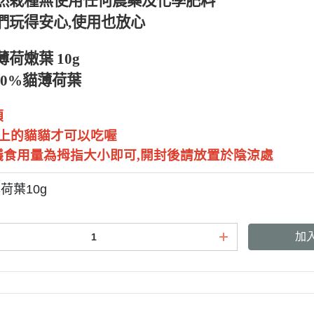
然栽種無使用任何農藥及化學肥料
們玩得安心,使用也放心
班尼菲
荷嫩葉 10g
德國樂寵
00%貓薄荷葉
項
以上的貓貓才可以吃喔
量販包
議食用量為拇指大小即可,開封後請放置於陰涼處
荷葉10g
加