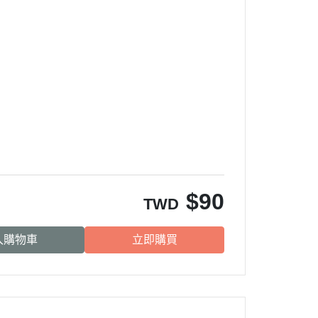
BALANCE
・日清｜万彩膳食｜銀湯匙
・猋｜美士｜烘焙客
・LV藍帶｜班尼菲｜德國樂寵
・格瑞醫生｜優格｜耐吉斯
・希爾思
・皇家
・素食｜平價飼料
$
90
TWD
入購物車
立即購買