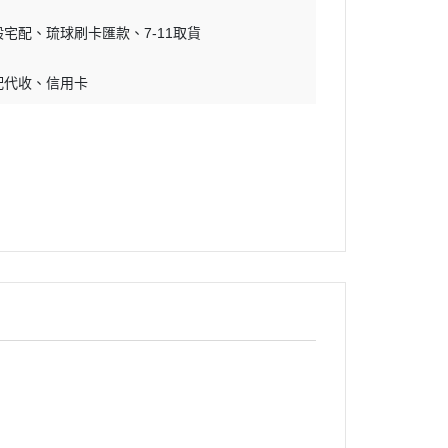
吊床｜睡窩
・原野｜速利高｜瑞威
般宅配
琉球刷卡匯款
7-11取貨
保溫燈｜配件
・NB ｜巔峰｜超躍｜索美達
板
便盆｜踏墊｜跳板
配代收
信用卡
・超越顛峰｜梅亞奶奶
物鈣
沐浴｜梳子｜指甲剪
・囍碗｜尊爵｜黑酵母
子｜指甲剪
・貓侍｜艾思柏｜博士巧思｜梅
比斯
・貓倍麗｜歐娜特｜WASATCH
瓦莎奇
・Catit嘿卡堤｜海陸饗宴｜阿拉
卡特
・荒野藍山｜荒野饗宴｜nulo諾
樂
・莫比｜DN天然饌｜Schesir 鮮
時
・晶燉｜慧心｜SELECT