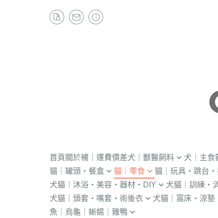
首頁
關於
補｜運費價差
犬｜獸醫飼料
犬｜主食
貓｜罐頭・餐盒
貓｜零食
貓｜玩具・跳台・
．獸醫｜V.O.M
・冷凍｜汪喵星球
犬貓｜沐浴・美容・器材・DIY
犬貓｜訓練・
．流質灌食．健康水
・冷凍乾燥
KONG
．獸醫｜首護
．軟性飼料
犬貓｜頭套・嘴套・術後衣
犬貓｜窩床・涼墊
・貓洗毛精
・訓練響板｜訓
・獸醫罐頭
・貓咪肉泥
隧道
．獸醫｜皇家
・汪喵星球｜怪
魚｜烏龜｜蜥蜴｜雞鴨