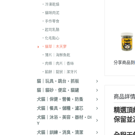
・冷凍乾燥
．嘿囉｜納茲｜
・貓咪肉泥
・超越顛峰｜Sund
・手作零食
天
・起司乳酪
．荒野饗宴｜森
・化毛點心
．吉夫特｜野宴
・貓草｜木天寥
．倍力｜福壽｜G
・薄片｜海鮮魚乾
分享商品到
．囍碗｜尊爵｜
・肉條｜肉片｜香絲
BALANCE
・餡餅｜錠狀｜潔牙片
．烘焙客｜歐娜
貓｜玩具・跳台・抓板
貓｜貓砂．便盆・貓鏟
．海陸饗宴｜關
商品詳
犬貓｜保健・營養・防蚤
．瑪丁｜梅亞奶
犬貓｜餐具・儲糧・濾芯
精選頂
．沛克樂｜博士
犬貓｜沐浴・美容・器材・DI
保留並
・黑酵母｜艾思柏
Y
瓦莎奇
犬貓｜訓練・消臭・清潔