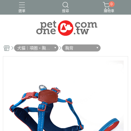
0
選單
搜尋
購物車
犬貓｜項圈・胸
胸背
背・拉繩