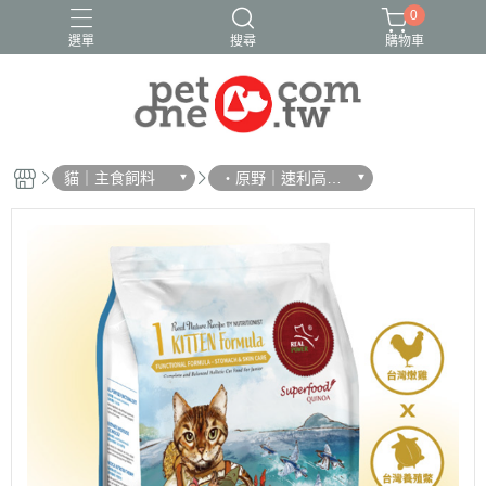
0
選單
搜尋
購物車
貓｜主食飼料
・原野｜速利高｜
瑞威