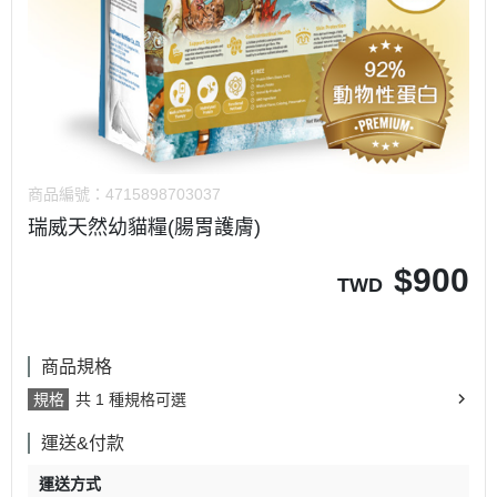
商品編號：
4715898703037
瑞威天然幼貓糧(腸胃護膚)
$
900
TWD
商品規格
規格
共 1 種規格可選
運送&付款
運送方式