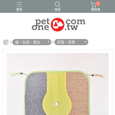
0
選單
搜尋
購物車
貓｜玩具・跳台・
抓板｜抓墊
抓板