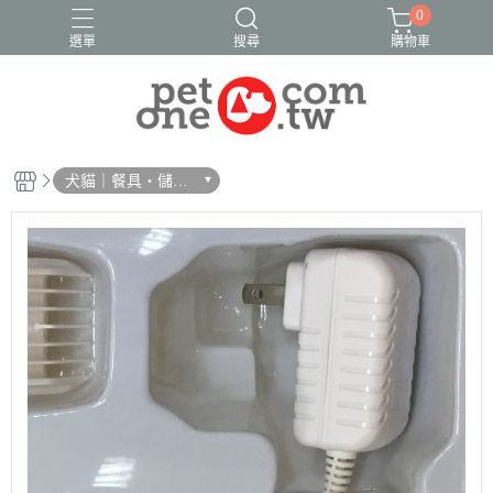
0
選單
搜尋
購物車
犬貓｜餐具・儲
糧・濾芯