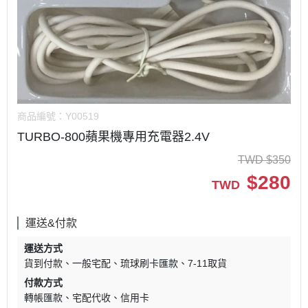
商品編號：
Y00519
TURBO-800蘋果機專用充電器2.4V
TWD
$
350
$
280
TWD
運送&付款
運送方式
貨到付款
一般宅配
琉球刷卡匯款
7-11取貨
付款方式
轉帳匯款
宅配代收
信用卡