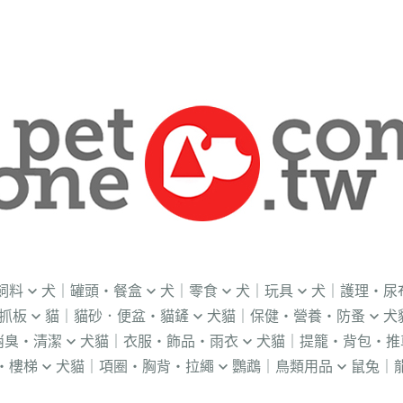
飼料
犬｜罐頭・餐盒
犬｜零食
犬｜玩具
犬｜護理・尿
抓板
貓｜貓砂．便盆・貓鏟
犬貓｜保健・營養・防蚤
犬
｜OKi
．流質灌食．健康水
．冷凍乾燥
益智｜漏食｜不倒翁
・老犬輔助介護
消臭・清潔
犬貓｜衣服・飾品・雨衣
犬貓｜提籠・背包・推
・礦物砂｜木薯砂
・蚤蝨｜蚊蟲
・奶
・獸醫罐頭
・隨手包
飛盤｜互動玩具
・狗便盆
・樓梯
犬貓｜項圈・胸背・拉繩
鸚鵡｜鳥類用品
鼠兔｜
練笛｜腰包
鈴鐺｜圍兜領巾｜造型項圈
WILL
・松木砂｜木屑砂
・牛奶｜奶粉
・量
獸部落
・泥狀罐頭
・肉泥
棉繩｜牛津布｜磨牙
・尿布墊