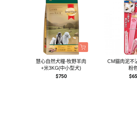
慧心自然犬糧-牧野羊肉
CM貓肉泥不
+米3KG(中小型犬)
粉
$750
$6