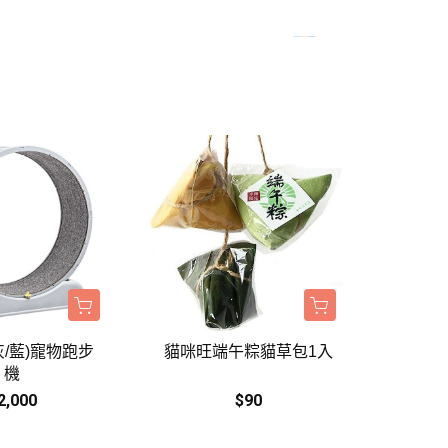
BALANCE
・日清｜万彩膳食｜銀湯匙
・猋｜美士｜烘焙客
・LV藍帶｜班尼菲｜德國樂寵
・格瑞醫生｜優格｜耐吉斯
・希爾思
・皇家
・素食｜平價飼料
(灰/藍)寵物跑步
貓咪旺端午粽貓草包1入
機
2,000
$90