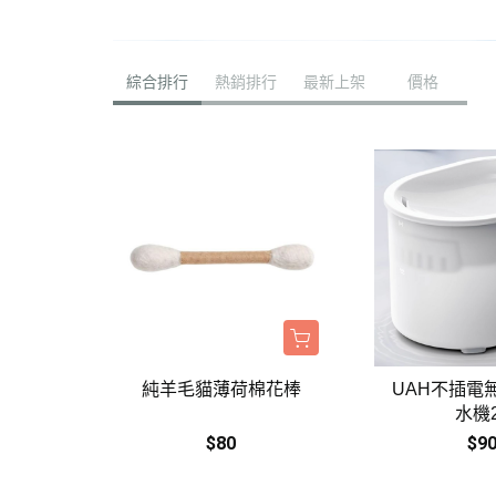
．耐吉斯｜優格
．LV藍帶精選｜
綜合排行
熱銷排行
最新上架
價格
．慧心｜英格迪
．晶燉｜西莎｜
．希爾思
．皇家
．素食｜經濟｜
純羊毛貓薄荷棉花棒
UAH不插電
水機
$80
$9