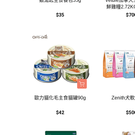
銀湯匙主食餐包55g
Vetdie加
鮮雞糧2.72
$35
$70
歐力貓化毛主食貓罐90g
Zenith犬軟
$42
$50