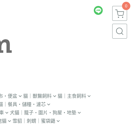
0
布・便盆
貓｜獸醫飼料
貓｜主食飼料
貓｜餐具・儲糧・濾芯
｜輔助輪
．獸醫｜V.O.M
．冷凍｜汪喵星球｜OKi
車
犬貓｜籠子・圍片・狗屋・地墊
瓶｜餵藥器｜罐頭蓋
．獸醫｜首護
・冷凍乾燥主食凍乾
龍貓
雪貂｜刺蝟｜蜜袋鼯
貓門
杯｜儲糧桶｜除濕劑
．獸醫｜皇家
．本牧｜無敵｜瑪恩吉