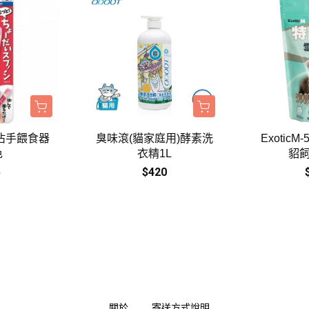
沾手餵食器
臭味滾(貓家庭用)酵素洗
Exotic
色
衣精1L
貂飼
5
$420
關於
寄送方式說明