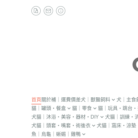
首頁
關於
補｜運費價差
犬｜獸醫飼料
犬｜主食
貓｜罐頭・餐盒
貓｜零食
貓｜玩具・跳台・
．獸醫｜V.O.M
・冷凍｜汪喵星球
犬貓｜沐浴・美容・器材・DIY
犬貓｜訓練・
．流質灌食．健康水
・冷凍乾燥
KONG
．獸醫｜首護
．軟性飼料
犬貓｜頭套・嘴套・術後衣
犬貓｜窩床・涼墊
・貓洗毛精
・訓練響板｜訓
・獸醫罐頭
・貓咪肉泥
隧道
．獸醫｜皇家
・汪喵星球｜怪
魚｜烏龜｜蜥蜴｜雞鴨