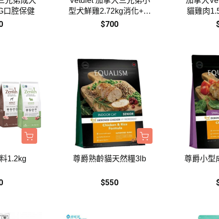
拿大三兄弟成犬
Vetdiet 加拿大三兄弟小
加拿大Ve
KG口腔保健
型犬鮮雞2.72kg消化+美
貓雞肉1.
膚
0
$700
料1.2kg
尊爵熟齡貓天然糧3lb
尊爵小型成
0
$550