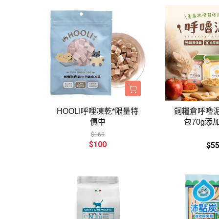
HOOLI呼哩凍乾*限量特
飼糧倉呼嚕
價中
包70g添加
$160
$100
$5