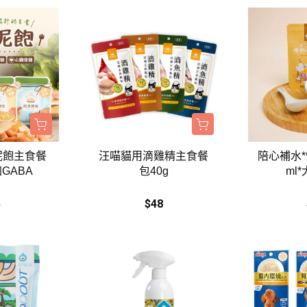
泥飽主食餐
汪喵貓用滴雞精主食餐
陪心補水*
GABA
包40g
ml
5
$48