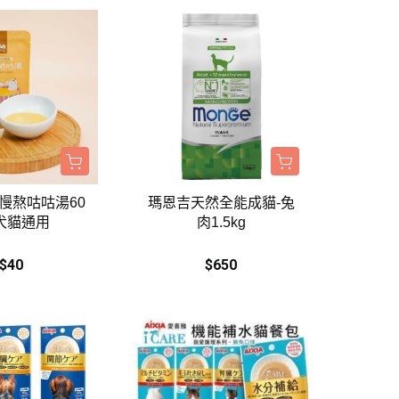
慢熬咕咕湯60
瑪恩吉天然全能成貓-兔
*犬貓通用
肉1.5kg
$40
$650