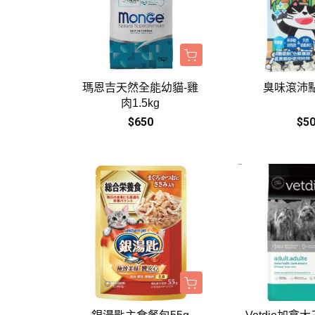
瑪恩吉天然全能幼貓-雞
臭味滾沛點
肉1.5kg
$650
$5