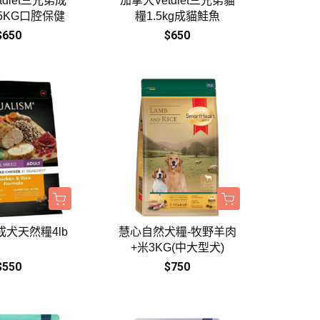
tdiet三兄弟成
加拿大Vetdiet三兄弟貓
5KG口腔保健
糧1.5kg成貓鮭魚
$650
$650
犬天然糧4lb
慧心自然犬糧-牧野羊肉
+米3KG(中大型犬)
$550
$750