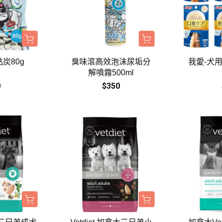
炭80g
臭味滾高效泡沫尿垢分
我愛-犬用
解噴霧500ml
0
$350