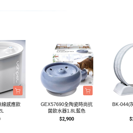
班尼菲
德國樂寵
量販包
無線感應飲
GEX57690全陶瓷時尚抗
BK-044
2L
菌飲水器1.8L藍色
0
$2,900
$